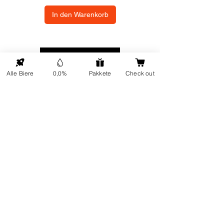
In den Warenkorb
NACH OBEN
Alle Biere
0,0%
Pakkete
Check out
ONP5
Kontaktdetails
Über uns
Adresse: Hellingweg 224 -
Nachhaltigkeit
2583DX - Den Haag - Die
Geschenkkarten
Nederlande
Kundendienst