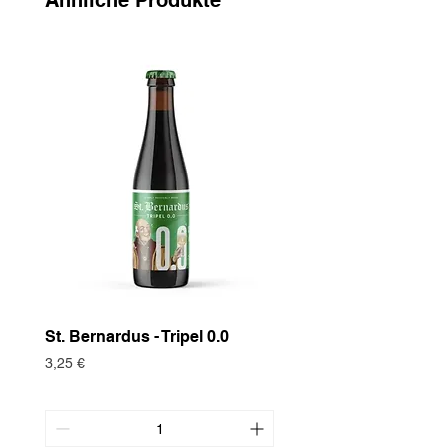
Ähnliche Produkte
regional und geschmackvoll.
St. Bernardus - Tripel 0.0
Historische Nutzpf
Europäische Turte
Preis
3,25 €
Preis
3,75 €