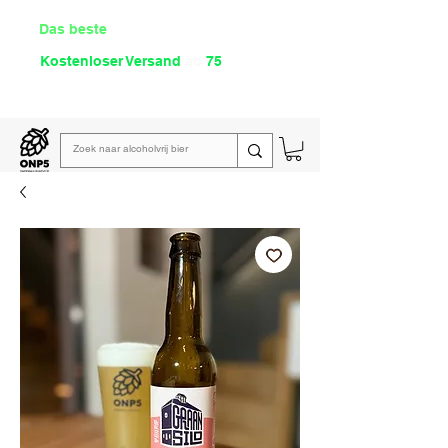
Das beste
Angebot Alkoholfrei
Kostenloser Versand
ab
75
€
Lies unsere
wöchentliche E-Mail