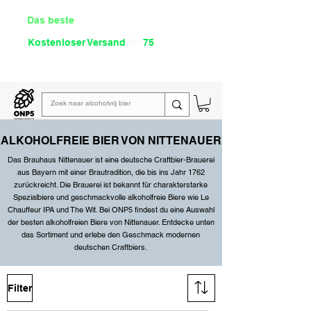
Das beste
Angebot Alkoholfrei
Kostenloser Versand
ab
75
€
Lies unsere
wöchentliche E-Mail
ALKOHOLFREIE BIER VON NITTENAUER
Das Brauhaus Nittenauer ist eine deutsche Craftbier-Brauerei
aus Bayern mit einer Brautradition, die bis ins Jahr 1762
zurückreicht. Die Brauerei ist bekannt für charakterstarke
Spezialbiere und geschmackvolle alkoholfreie Biere wie Le
Chauffeur IPA und The Wit. Bei ONP5 findest du eine Auswahl
der besten alkoholfreien Biere von Nittenauer. Entdecke unten
das Sortiment und erlebe den Geschmack modernen
deutschen Craftbiers.
Filter