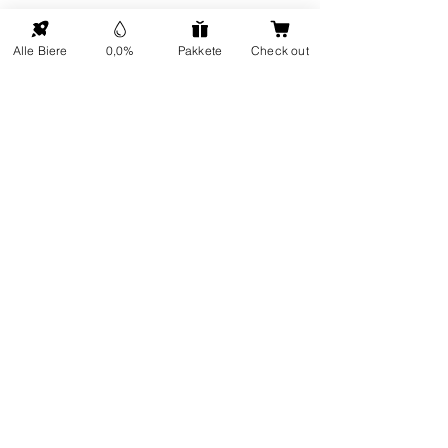
Über uns
Adresse: Hellingweg 224 -
Nachhaltigkeit
2583DX - Den Haag - Die
Geschenkkarten
Nederlande
Alle Biere
0,0%
Pakkete
Check out
Kundendienst
Jeden Freitag von 12:00 bis
FAQ
17:00 Uhr geöffnet
Sendung
In Kontakt kommen
Soziale
Kommerziell
Netzwerke
Blog
Büro und Gastronomie
Untappd-Menü
Spirituosengeschäfte
Verkostungen
Geschäftsvorschlag
Geschäftsbestellung?