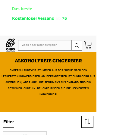
Das beste
Angebot Alkoholfrei
Kostenloser Versand
ab
75
€
Lies unsere
wöchentliche E-Mail
ALKOHOLFREIE GINGERBIER
OnderNulPuntVijf ist immer auf der Suche nach den
leckersten Ingwerbieren. Am bekanntesten ist Bundaberg aus
Australien, aber auch die Fentimans aus England sind ein
Gewinner. Ohnehin. Bei ONP5 finden Sie die leckersten
Ingwerbier!
Filter