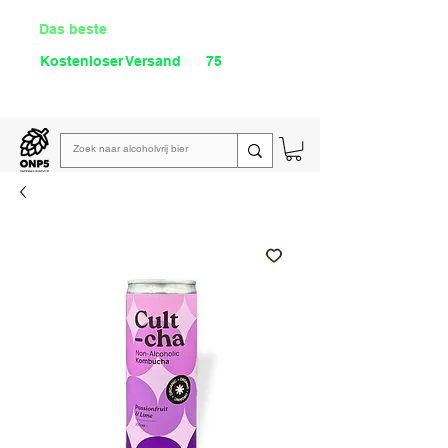
Das beste
Angebot Alkoholfrei
Kostenloser Versand
ab
75
€
Lies unsere
wöchentliche E-Mail