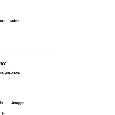
eren, weich
re?
urs
ansehen.
Link zu Untappd