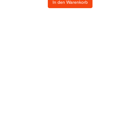
In den Warenkorb
dienst
Kommerziell
Kontaktdetails
Adresse: Hellingweg 2
Geschäftsbestellung?
2583DX - Den Haag - 
Geschäftsvorschlag
Nederlande
t kommen
Büro und Gastronomie