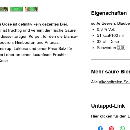
Eigenschaften
süße Beeren, Blaube
Gose ist definitiv kein dezentes Bier.
0,3 % Vol.
st fruchtig und vereint die frische Säure
51 kcal/100 ml
dessertartigen Körper, für den die Bianca-
33 cl - Dose
aubeeren, Himbeeren und Ananas,
Schweden 🇸🇪
sirup, Laktose und einer Prise Salz für
nert eher an einen luxuriösen Frucht-
Gose.
Mehr saure Bie
Alle
alkoholfreien So
Untappd-Link
Hier
klicken für den 