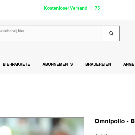
oholfrei
Kostenloser Versand
ab
75
€
Lies
BIERPAKKETE
ABONNEMENTS
BRAUEREIEN
ANGE
Omnipollo - B