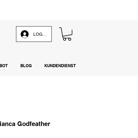
 unsere
wöchentliche E-Mail
LOG IN
BOT
BLOG
KUNDENDIENST
ianca Godfeather