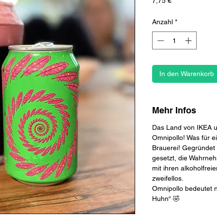
Preis
7,75 €
Anzahl
*
In den Warenkorb
Mehr Infos
Das Land von IKEA un
Omnipollo! Was für e
Brauerei! Gegründet 
gesetzt, die Wahrne
mit ihren alkoholfrei
zweifellos.
Omnipollo bedeutet n
Huhn“ 🤣