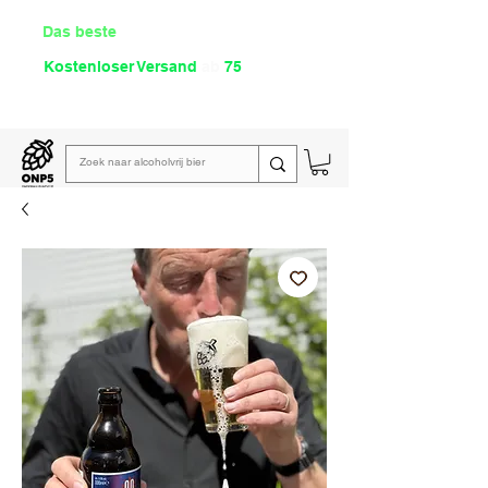
Das beste
Angebot Alkoholfrei
Kostenloser Versand
ab
75
€
Lies unsere
wöchentliche E-Mail