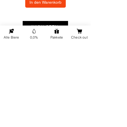
In den Warenkorb
NACH OBEN
Alle Biere
0,0%
Pakkete
Check out
ONP5
Kontaktdetails
Über uns
Adresse: Hellingweg 224 -
Nachhaltigkeit
2583DX - Den Haag - Die
Geschenkkarten
Nederlande
Kundendienst