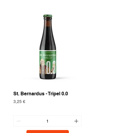
Brauhandwerk verbunden.
St. Bernardus - Tripel 0.0
Historische Nutzpf
Europäische Turte
Preis
3,25 €
Preis
3,75 €