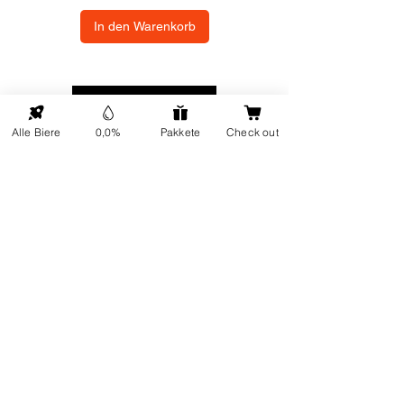
In den Warenkorb
NACH OBEN
Alle Biere
0,0%
Pakkete
Check out
ONP5
Kontaktdetails
Über uns
Adresse: Hellingweg 224 -
Nachhaltigkeit
2583DX - Den Haag - Die
Geschenkkarten
Nederlande
Kundendienst