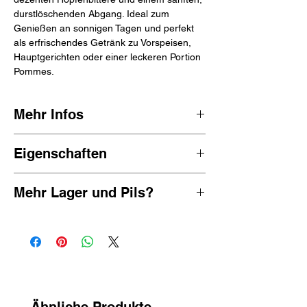
durstlöschenden Abgang. Ideal zum
Genießen an sonnigen Tagen und perfekt
als erfrischendes Getränk zu Vorspeisen,
Hauptgerichten oder einer leckeren Portion
Pommes.
Mehr Infos
Stella Artois 0.0 wird von AB InBev, dem
Eigenschaften
weltweit größten Brauereikonzern, gebraut.
Die Marke Stella Artois stammt ursprünglich
süß, knackig, bitter, rein
aus Leuven, Belgien, wo sie von der
Mehr Lager und Pils?
0,0 % Vol.
Brauerei Artois entwickelt wurde.
18 kcal/100 ml
Weitere
alkoholfreie Lagerbiere
und
Pilsner
25 cl Flasche
ansehen
Belgien