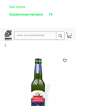
Das beste
Angebot Alkoholfrei
Kostenloser Versand
ab
75
€
Lies unsere
wöchentliche E-Mail