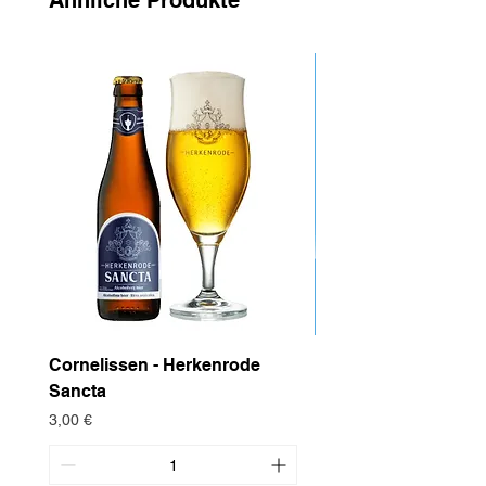
Ähnliche Produkte
Cornelissen - Herkenrode
Drop Project - Dow
Sancta
Preis
4,95 €
Preis
3,00 €