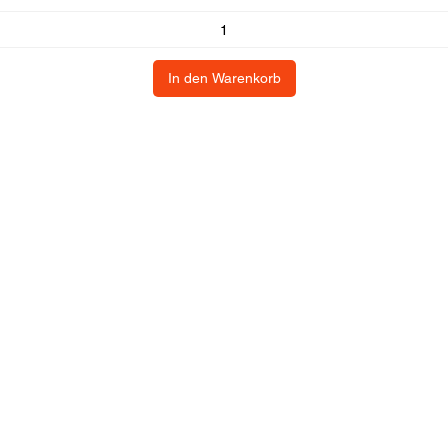
In den Warenkorb
dienst
Kommerziell
Kontaktdetails
Adresse: Hellingweg 2
Geschäftsbestellung?
2583DX - Den Haag - 
Geschäftsvorschlag
Nederlande