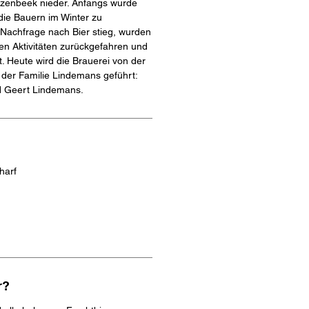
zenbeek nieder. Anfangs wurde
die Bauern im Winter zu
e Nachfrage nach Bier stieg, wurden
hen Aktivitäten zurückgefahren und
t. Heute wird die Brauerei von der
der Familie Lindemans geführt:
d Geert Lindemans.
harf
r?