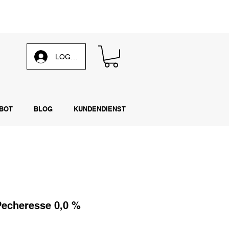
 unsere
wöchentliche E-Mail
LOG IN
BOT
BLOG
KUNDENDIENST
Pecheresse 0,0 %