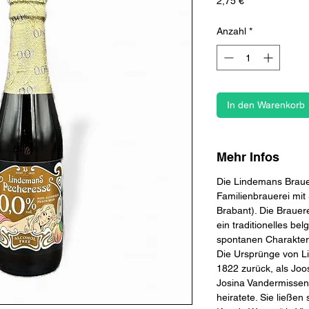
Preis
2,75 €
Anzahl
*
In den Warenkorb
Mehr Infos
Die Lindemans Brauer
Familienbrauerei mit 
Brabant). Die Brauere
ein traditionelles be
spontanen Charakter
Die Ursprünge von Li
1822 zurück, als Jo
Josina Vandermissen,
heiratete. Sie ließen