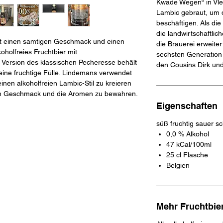
Kwade Wegen“ in Vle
Lambic gebraut, um 
beschäftigen. Als di
die landwirtschaftlic
t einen samtigen Geschmack und einen
die Brauerei erweiter
oholfreies Fruchtbier mit
sechsten Generation 
e Version des klassischen Pecheresse behält
den Cousins Dirk un
eine fruchtige Fülle. Lindemans verwendet
inen alkoholfreien Lambic-Stil zu kreieren
hen Geschmack und die Aromen zu bewahren.
Eigenschaften
süß fruchtig sauer sc
0,0 % Alkohol
47 kCal/100ml
25 cl Flasche
Belgien
Mehr Fruchtbie