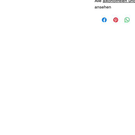
Alle
alkoholfreien un
ansehen