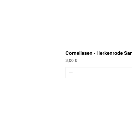
Cornelissen - Herkenrode Sa
Preis
3,00 €