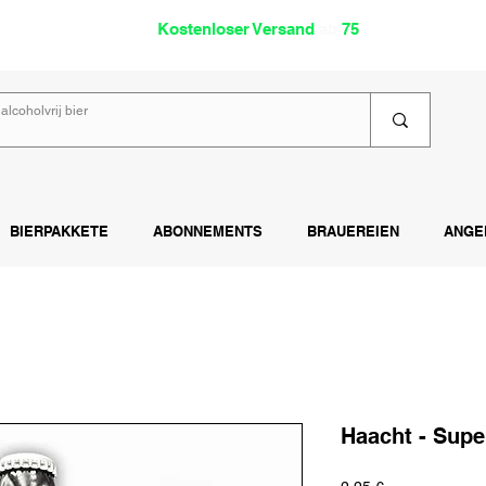
oholfrei
Kostenloser Versand
ab
75
€
Lies
BIERPAKKETE
ABONNEMENTS
BRAUEREIEN
ANGE
Haacht - Supe