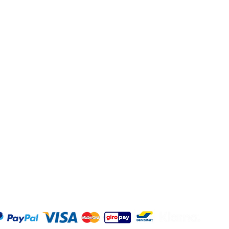
dienst
Kommerziell
Kontaktdetails
Adresse: Hellingweg 2
Geschäftsbestellung?
2583DX - Den Haag - 
Geschäftsvorschlag
Nederlande
t kommen
Büro und Gastronomie
Spirituosengeschäfte
Jeden Freitag von 12:00 
Verkostungen
17:00 Uhr geöffnet
©2025 O
|
Datens