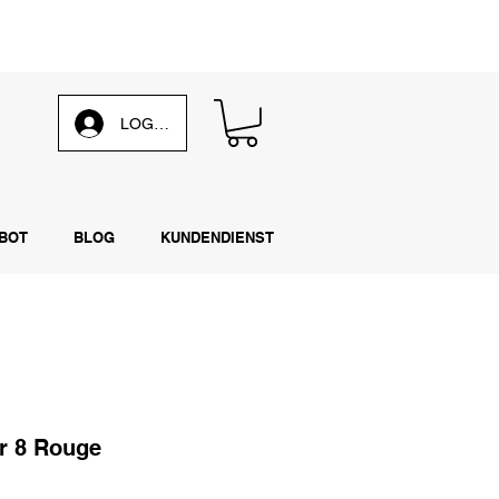
 unsere
wöchentliche E-Mail
LOG IN
BOT
BLOG
KUNDENDIENST
r 8 Rouge