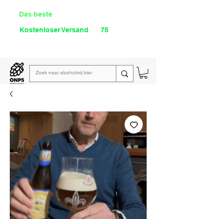
Das beste
Angebot Alkoholfrei
Kostenloser Versand
ab
75
€
Lies unsere
wöchentliche E-Mail