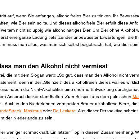
ritt auf, wenn Sie anfangen, alkoholfreies Bier zu trinken. Ihr Bewusst
n, wie Bier sein sollte. Und dieses alkoholfreie Bier erfüllt diese Anf
 weitem nicht so üppig wie alkoholhaltiges Bier. Um Bier ohne Alkohol w
 erst eine ganze Ladung tiefsitzender unbewusster Erwartungen, die 
m muss man alles, was man sich selbst beigebracht hat, wie Bier sein „
 dass man den Alkohol nicht vermisst
ei, die mit dem Slogan warb: „So gut, dass man den Alkohol nicht vermi
atement, denn in der „Steinzeit“ des alkoholfreien Bieres war es wirklic
eise haben die Nicht-Alkoholiker eine enorme Entwicklung durchgemacht.
iesem Anspruch locker standhalten. Zum Beispiel aus dem polnischen 
Ma
ei. Auch in den Niederlanden vermarkten Brauer alkoholfreie Biere, die
andeStreek
, 
Maximus
 oder 
De Leckere
. Aus dieser Perspektive scheint
rum der Niederlande zu sein.
Bier weniger schmackhaft. Ein letzter Tipp in diesem Zusammenhang. W