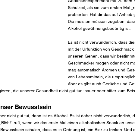
Gedankenexperiment mit: zu dem 
Schulzeit, als sie zum ersten Mal „ri
probierten. Hat dir das auf Anhieb g
Die meisten müssen zugeben, dass 
Alkohol gewöhnungsbedürftig ist.
Es ist nicht verwunderlich, dass dies
mit der Urfunktion von Geschmack zu
unseren Genen, dass wir bestimmt
Geschmäcker mögen oder nicht mö
mag automatisch Aromen und Ges
von Lebensmitteln, die ursprünglich 
Aber es gibt auch Gerüche und Ges
ieren, die unserer Gesundheit nicht gut tun: sauer oder bitter zum Beis
 unser Bewusstsein
nicht gut tut, dann ist es Alkohol. Es ist daher nicht verwunderlich, 
„Blèh!“ ruft, wenn wir das erste Mal einen alkoholischen Snack an un
Bewusstsein schulen, dass es in Ordnung ist, ein Bier zu trinken. Und 