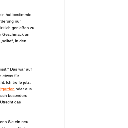
sein hat bestimmte 
orderung nur 
irklich genießen zu 
Ihr Geschmack an 
sollte“, in den 
sst.“ Das war auf 
h etwas für 
 Ich treffe jetzt 
ltgarden
 oder aus 
 sich besonders 
 Utrecht das 
enn Sie ein neu 