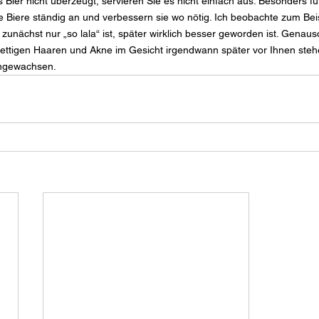
 Bier nicht überzeugt, servieren Sie es nicht einfach aus. Besonders für
e Biere ständig an und verbessern sie wo nötig. Ich beobachte zum Beisp
 zunächst nur „so lala“ ist, später wirklich besser geworden ist. Genaus
 fettigen Haaren und Akne im Gesicht irgendwann später vor Ihnen ste
angewachsen.