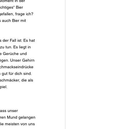
Moment in der 
chtiges“ Bier 
efallen, frage ich? 
auch Bier mit 
 der Fall ist. Es hat 
 tun. Es liegt in 
e Gerüche und 
gen. Unser Gehirn 
chmackseindrücke 
gut für dich sind. 
chmäcker, die als 
piel.
dass unser 
seren Mund gelangen 
die meisten von uns 