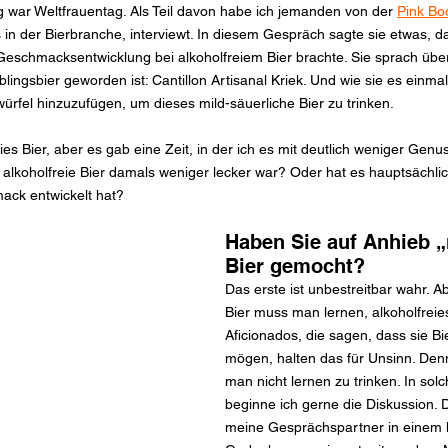
war Weltfrauentag. Als Teil davon habe ich jemanden von der 
Pink Bo
s in der Bierbranche, interviewt. In diesem Gespräch sagte sie etwas, 
schmacksentwicklung bei alkoholfreiem Bier brachte. Sie sprach über 
blingsbier geworden ist: Cantillon Artisanal Kriek. Und wie sie es einma
würfel hinzuzufügen, um dieses mild-säuerliche Bier zu trinken.
eies Bier, aber es gab eine Zeit, in der ich es mit deutlich weniger Gen
 alkoholfreie Bier damals weniger lecker war? Oder hat es hauptsächlic
ack entwickelt hat?
Haben Sie auf Anhieb „
Bier gemocht?
Das erste ist unbestreitbar wahr. A
Bier muss man lernen, alkoholfreies 
Aficionados, die sagen, dass sie Bie
mögen, halten das für Unsinn. Denn
man nicht lernen zu trinken. In so
beginne ich gerne die Diskussion.
meine Gesprächspartner in einem k