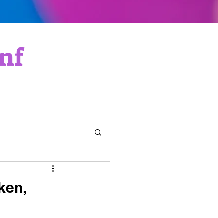
nf
ken,