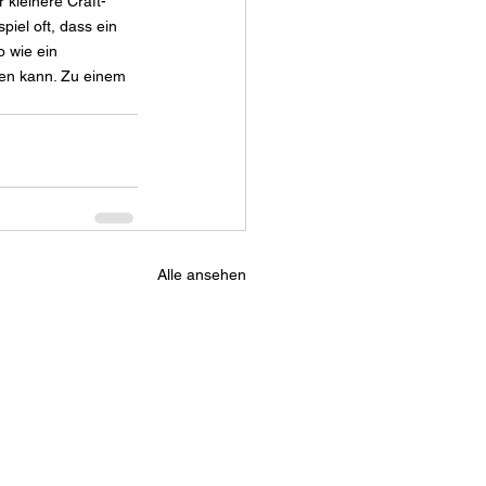
 kleinere Craft-
iel oft, dass ein 
o wie ein 
hen kann. Zu einem 
Alle ansehen