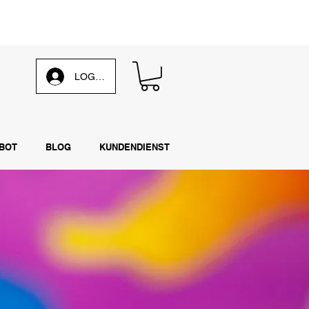
 unsere
wöchentliche E-Mail
LOG IN
BOT
BLOG
KUNDENDIENST