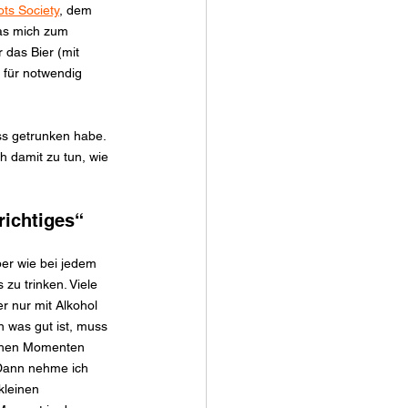
ots Society
, dem 
das mich zum 
das Bier (mit 
l für notwendig 
uss getrunken habe. 
h damit zu tun, wie 
richtiges“ 
ber wie bei jedem 
zu trinken. Viele 
r nur mit Alkohol 
 was gut ist, muss 
lchen Momenten 
 Dann nehme ich 
leinen 