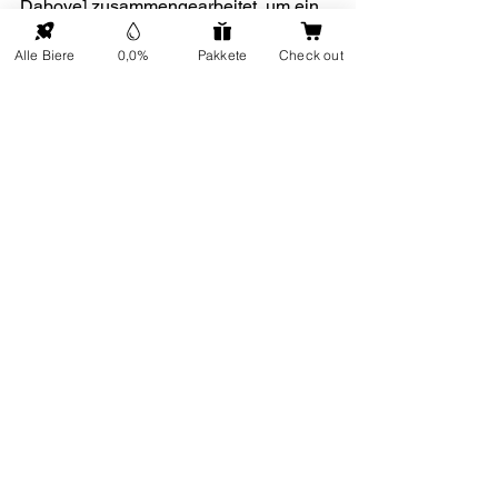
Dabove] zusammengearbeitet, um ein 
spezielles Glas für Birra Baladin zu 
Alle Biere
0,0%
Pakkete
Check out
entwerfen. Mir war es wichtig, ein Glas 
zu entwerfen, das nicht nur funktional, 
sondern auch elegant für Restaurants 
ist. Das Glas sollte sowohl die 
technischen Aspekte des Biertrinkens 
als auch die Ästhetik des Biergenusses 
am Tisch widerspiegeln. Wir hatten das 
Glück, dass es ein großer Erfolg wurde. 
Der Markenname TeKu ist in den 
Boden des Glases eingedruckt, was zu 
einem ikonischen Merkmal wurde.