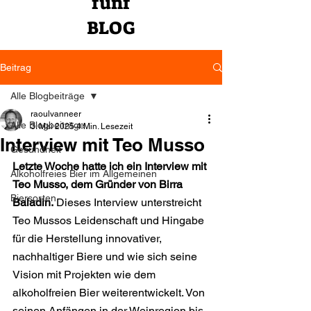
fünf
BLOG
Beitrag
Alle Blogbeiträge
raoulvanneer
Alle Blogbeiträge
3. Mai 2025
4 Min. Lesezeit
Interview mit Teo Musso
Gesundheit
Letzte Woche hatte ich ein Interview mit 
Alkoholfreies Bier im Allgemeinen
Teo Musso, dem Gründer von Birra 
Biersorten
Baladin.
 Dieses Interview unterstreicht 
Teo Mussos Leidenschaft und Hingabe 
für die Herstellung innovativer, 
nachhaltiger Biere und wie sich seine 
Vision mit Projekten wie dem 
alkoholfreien Bier weiterentwickelt. Von 
seinen Anfängen in der Weinregion bis 