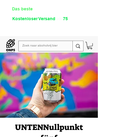
Das beste
Angebot Alkoholfrei
Kostenloser Versand
ab
75
€
Lies unsere
wöchentliche E-Mail
UNTEN
Nullpunkt