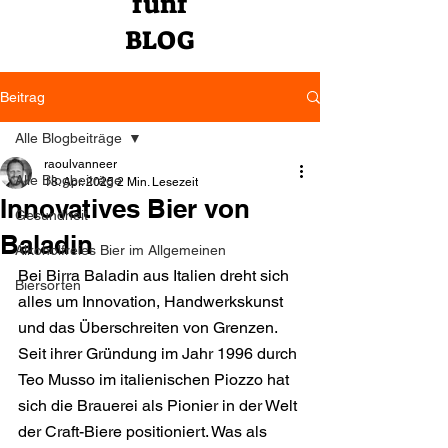
fünf
BLOG
Beitrag
Alle Blogbeiträge
raoulvanneer
Alle Blogbeiträge
18. Apr. 2025
2 Min. Lesezeit
Innovatives Bier von
Gesundheit
Baladin
Alkoholfreies Bier im Allgemeinen
Bei Birra Baladin aus Italien dreht sich 
Biersorten
alles um Innovation, Handwerkskunst 
und das Überschreiten von Grenzen. 
Seit ihrer Gründung im Jahr 1996 durch 
Teo Musso im italienischen Piozzo hat 
sich die Brauerei als Pionier in der Welt 
der Craft-Biere positioniert. Was als 