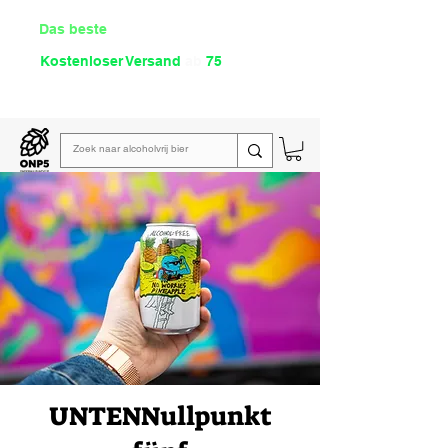
Das beste
Angebot Alkoholfrei
Kostenloser Versand
ab
75
€
Lies unsere
wöchentliche E-Mail
UNTEN
Nullpunkt