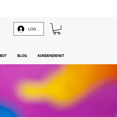
 unsere
wöchentliche E-Mail
LOG IN
BOT
BLOG
KUNDENDIENST