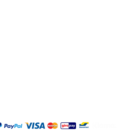
dienst
Kommerziell
Kontaktdetails
Adresse: Hellingweg 2
Geschäftsbestellung?
2583DX - Den Haag - 
Geschäftsvorschlag
Nederlande
t kommen
Büro und Gastronomie
Spirituosengeschäfte
Jeden Freitag von 12:00 
Verkostungen
17:00 Uhr geöffnet
©2025 O
|
Datens