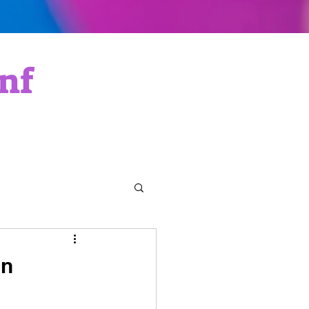
nf
en