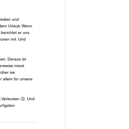
Medien und 
 dem Urlaub. Wenn 
berichtet er uns 
ionen mit. Und 
en. Daraus ist 
herweise meist 
über sie 
 allem für unsere 
 Verkosten 😉. Und 
artigsten