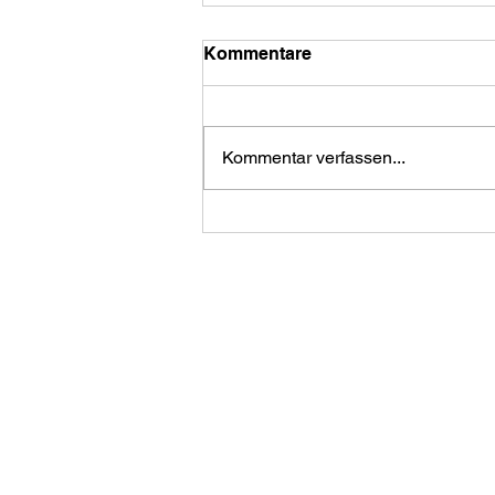
Kommentare
Kommentar verfassen...
Wie aus einer
Herausforderung ein
alkoholfreies Bierimperium
wurde