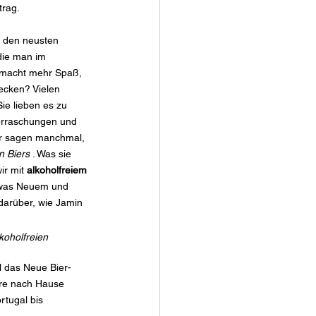
trag.
 den neusten 
die man im 
 macht mehr Spaß, 
ecken? Vielen 
ie lieben es zu 
erraschungen und 
ir sagen manchmal, 
n Biers
. Was sie 
ir mit
alkoholfreiem 
twas Neuem und 
darüber, wie Jamin 
koholfreien 
l das Neue Bier-
iere nach Hause 
rtugal bis 