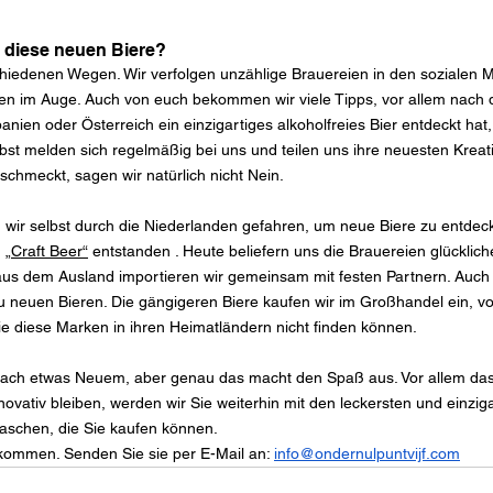
ll diese neuen Biere?
hiedenen Wegen. Wir verfolgen unzählige Brauereien in den sozialen 
n im Auge. Auch von euch bekommen wir viele Tipps, vor allem nach
nien oder Österreich ein einzigartiges alkoholfreies Bier entdeckt hat, 
bst melden sich regelmäßig bei uns und teilen uns ihre neuesten Kreat
chmeckt, sagen wir natürlich nicht Nein.
 wir selbst durch die Niederlanden gefahren, um neue Biere zu entdeck
 „
Craft Beer“
 entstanden 
. Heute beliefern uns die Brauereien glücklic
aus dem Ausland importieren wir 
gemeinsam mit festen Partnern. Auch 
 neuen Bieren. Die gängigeren Biere kaufen wir im Großhandel ein, vor
ie diese Marken in ihren Heimatländern nicht finden können.
nach etwas Neuem, aber genau das macht den Spaß aus. Vor allem das
ovativ bleiben, werden wir Sie weiterhin mit den leckersten und einzig
raschen
, die Sie kaufen können.
lkommen. Senden Sie sie per E-Mail an:
info@ondernulpuntvijf.com