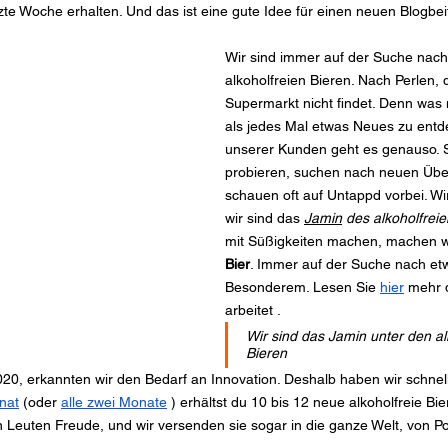
zte Woche erhalten. Und das ist eine gute Idee für einen neuen Blogbei
Wir sind immer auf der Suche nach
alkoholfreien Bieren. Nach Perlen, 
Supermarkt nicht findet. Denn was
als jedes Mal etwas Neues zu entd
unserer Kunden geht es genauso. S
probieren, suchen nach neuen Üb
schauen oft auf Untappd vorbei. W
wir sind das
Jamin
des alkoholfreie
mit Süßigkeiten machen, machen w
Bier
. Immer auf der Suche nach e
Besonderem.
 Lesen Sie 
hier
mehr 
arbeitet
 .
Wir sind das Jamin unter den al
Bieren
20, erkannten wir den Bedarf an Innovation. Deshalb haben wir schnel
nat
(oder
alle zwei Monate
) erhältst du 10 bis 12 neue alkoholfreie B
n Leuten Freude, und wir versenden sie sogar in die ganze Welt, von Po