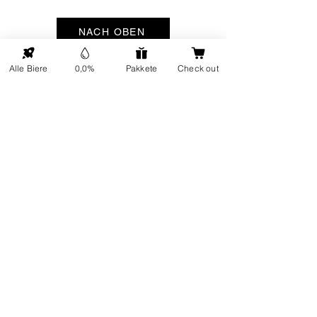
NACH OBEN
Alle Biere
0,0%
Pakkete
Check out
ONP5
Kontaktdetails
Über uns
Adresse: Hellingweg 224 -
Nachhaltigkeit
2583DX - Den Haag - Die
Geschenkkarten
Nederlande
Kundendienst
Jeden Freitag von 12:00 bis
FAQ
17:00 Uhr geöffnet
Sendung