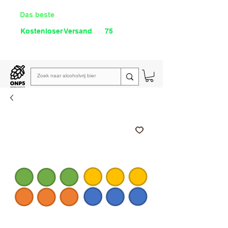
Das beste
Angebot Alkoholfrei
Kostenloser Versand
ab
75
€
Lies unsere
wöchentliche E-Mail