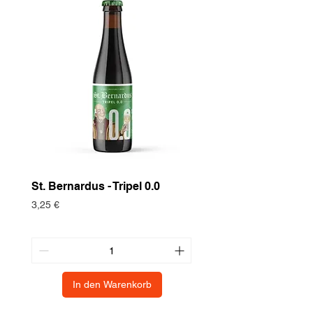
St. Bernardus - Tripel 0.0
Historische Nutzpf
Europäische Turte
Preis
3,25 €
Preis
3,75 €
In den Warenkorb