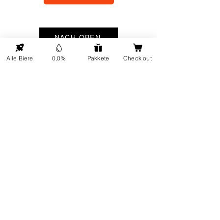
NACH OBEN
Alle Biere
0,0%
Pakkete
Check out
ONP5
Kontaktdetails
Über uns
Adresse: Hellingweg 224 -
Nachhaltigkeit
2583DX - Den Haag - Die
Geschenkkarten
Nederlande
Kundendienst
Jeden Freitag von 12:00 bis
FAQ