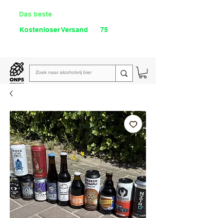
Das beste
Angebot Alkoholfrei
Kostenloser Versand
ab
75
€
Lies unsere
wöchentliche E-Mail