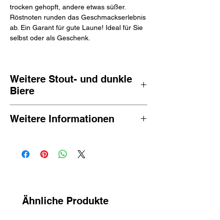
trocken gehopft, andere etwas süßer.
Röstnoten runden das Geschmackserlebnis
ab. Ein Garant für gute Laune! Ideal für Sie
selbst oder als Geschenk.
Weitere Stout- und dunkle
Biere
Sehen Sie sich hier alle
alkoholfreien Stouts
Weitere Informationen
und
dunklen Biere
an
Die Biere in diesem Paket sind:
Leichtathletik – total frech
Brulo – Cascadian Stout
Guiness 0,0
Höhere Gewalt – Brun
Samual Smith – Sams Brown Ale
Ähnliche Produkte
Kehrwieder - Lola
Budels - Malzig dunkel