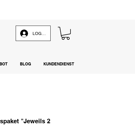
 unsere
wöchentliche E-Mail
LOG IN
BOT
BLOG
KUNDENDIENST
spaket "Jeweils 2