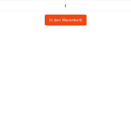
In den Warenkorb
dienst
Kommerziell
Kontaktdetails
Adresse: Hellingweg 2
Geschäftsbestellung?
2583DX - Den Haag - 
Geschäftsvorschlag
Nederlande