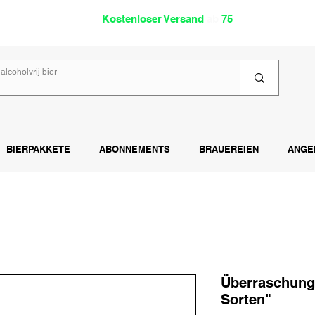
oholfrei
Kostenloser Versand
ab
75
€
Lies
BIERPAKKETE
ABONNEMENTS
BRAUEREIEN
ANGE
Überraschung
Sorten"