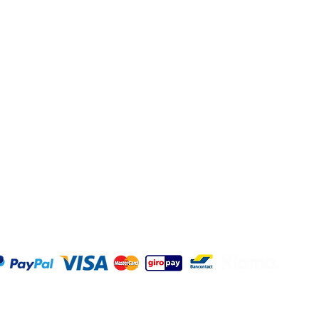
Adresse: Hellingweg 2
Geschäftsbestellung?
2583DX - Den Haag - 
Geschäftsvorschlag
Nederlande
t kommen
Büro und Gastronomie
Spirituosengeschäfte
Jeden Freitag von 12:00 
Verkostungen
17:00 Uhr geöffnet
©2025 O
|
Datens