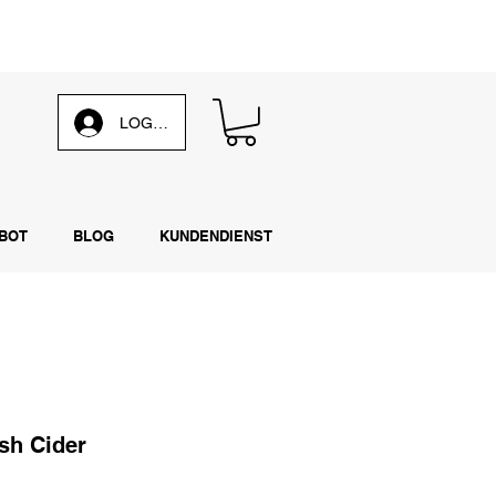
 unsere
wöchentliche E-Mail
LOG IN
BOT
BLOG
KUNDENDIENST
ish Cider