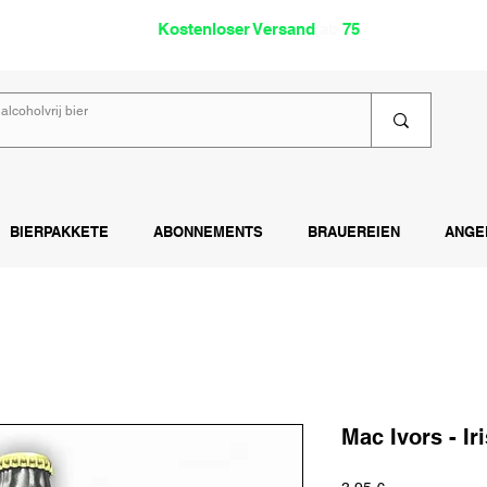
oholfrei
Kostenloser Versand
ab
75
€
Lies
BIERPAKKETE
ABONNEMENTS
BRAUEREIEN
ANGE
Mac Ivors - Ir