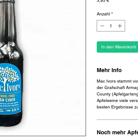
Preis
3,95 €
Anzahl
*
In den Warenkorb
Mehr Info
Mac Ivors stammt vo
der Grafschaft Arma
County (Apfelgarteng
Apfelweine viele ver
besten Ergebnisse zu
Noch mehr Apf