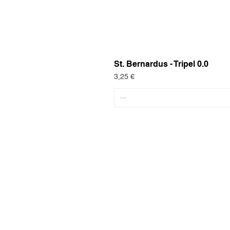
St. Bernardus - Tripel 0.0
Preis
3,25 €
ONP5
Kunden