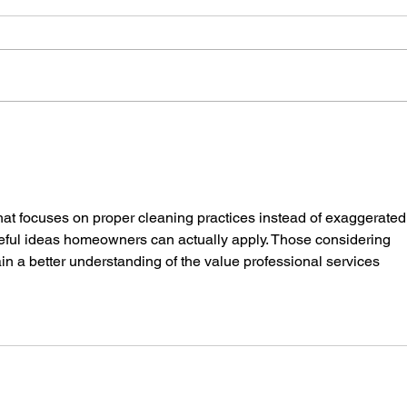
Kann man von Bier mit 0,5
% Alkohol betrunken
werden? Das sagt die
Wissenschaft
 that focuses on proper cleaning practices instead of exaggerated
seful ideas homeowners can actually apply. Those considering 
in a better understanding of the value professional services 