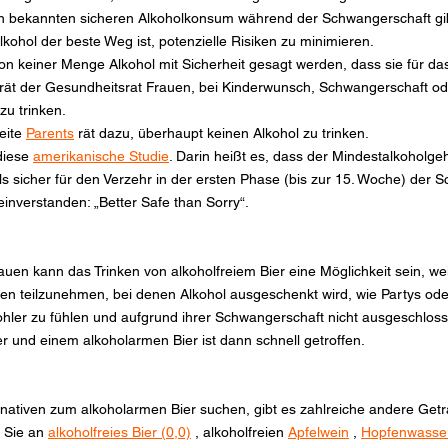
nen bekannten sicheren Alkoholkonsum während der Schwangerschaft gi
Alkohol der beste Weg ist, potenzielle Risiken zu minimieren.
on keiner Menge Alkohol mit Sicherheit gesagt werden, dass sie für d
 rät der Gesundheitsrat Frauen, bei Kinderwunsch, Schwangerschaft oder
zu trinken.
ite 
Parents
 rät dazu, überhaupt keinen Alkohol zu trinken.
diese 
amerikanische Studie
. Darin heißt es, dass der Mindestalkoholgeha
s sicher für den Verzehr in der ersten Phase (bis zur 15. Woche) der Sc
einverstanden: „Better Safe than Sorry“.
uen kann das Trinken von alkoholfreiem Bier eine Möglichkeit sein, wei
täten teilzunehmen, bei denen Alkohol ausgeschenkt wird, wie Partys od
ohler zu fühlen und aufgrund ihrer Schwangerschaft nicht ausgeschloss
 und einem alkoholarmen Bier ist dann schnell getroffen.
nativen zum alkoholarmen Bier suchen, gibt es zahlreiche andere Getr
 Sie an 
alkoholfreies Bier (0,0)
 , alkoholfreien 
Apfelwein
 , 
Hopfenwasse