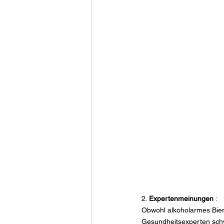
2. 
Expertenmeinungen
 :
Obwohl alkoholarmes Bier a
Gesundheitsexperten schw