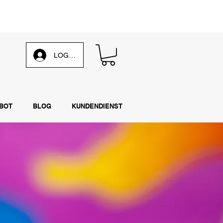
 unsere
wöchentliche E-Mail
LOG IN
BOT
BLOG
KUNDENDIENST