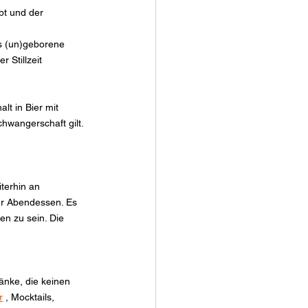
bt und der 
as (un)geborene 
 Stillzeit 
lt in Bier mit 
hwangerschaft gilt. 
terhin an 
er Abendessen. Es 
en zu sein. Die 
änke, die keinen 
r
 , Mocktails, 