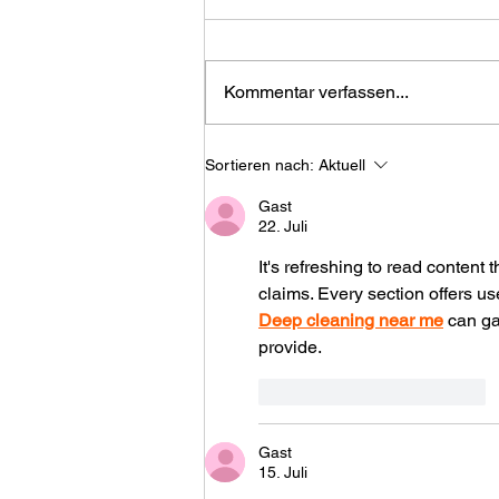
Rauchen
Wir beginnen diesen Blog mit
einer Aussage, und Sie können
Kommentar verfassen...
Ihre Meinung dazu äußern.
Weiter werden wir versuchen,
darzulegen, warum diese
Sortieren nach:
Aktuell
Aussage zutreffen könnte, aber
auch, warum dieser Vergleich ni
Gast
22. Juli
It's refreshing to read content
claims. Every section offers u
Deep cleaning near me
 can ga
provide.
Gefällt mir
Antworten
Gast
15. Juli