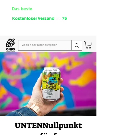
Das beste
Angebot Alkoholfrei
Kostenloser Versand
ab
75
€
Lies unsere
wöchentliche E-Mail
UNTEN
Nullpunkt