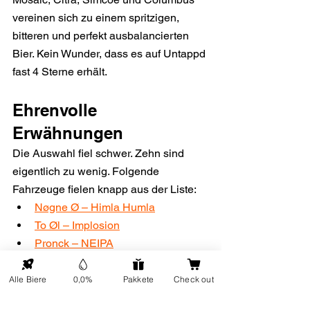
vereinen sich zu einem spritzigen, 
bitteren und perfekt ausbalancierten 
Bier. Kein Wunder, dass es auf Untappd 
fast 4 Sterne erhält.
Ehrenvolle 
Erwähnungen
Die Auswahl fiel schwer. Zehn sind 
eigentlich zu wenig. Folgende 
Fahrzeuge fielen knapp aus der Liste:
Nøgne Ø – Himla Humla
To Øl – Implosion
Pronck – NEIPA
Hoop Brewery – Hula Hula
Alle Biere
0,0%
Pakkete
Check out
Aber wissen Sie