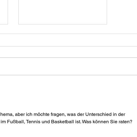
Alkohol ist das neue
Rauchen
Wir beginnen diesen Blog mit
einer Aussage, und Sie können
Ihre Meinung dazu äußern.
Weiter werden wir versuchen,
darzulegen, warum diese
Aussage zutreffen könnte, aber
auch, warum dieser Vergleich ni
Thema, aber ich möchte fragen, was der Unterschied in der 
m Fußball, Tennis und Basketball ist. Was können Sie raten?