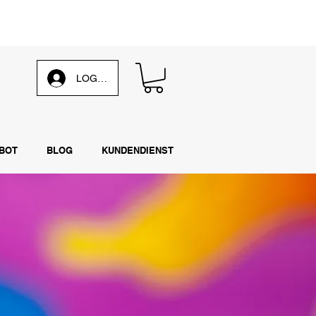
 unsere
wöchentliche E-Mail
LOG IN
BOT
BLOG
KUNDENDIENST