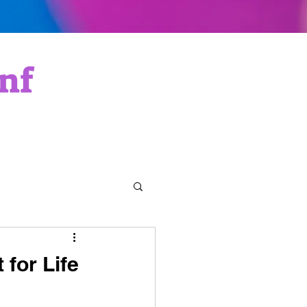
nf
 for Life