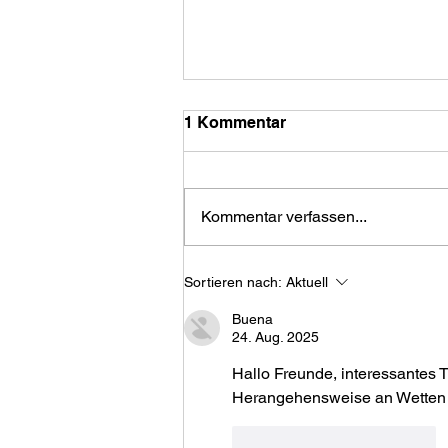
1 Kommentar
Kommentar verfassen...
Europäische Turteltaube:
Sortieren nach:
Aktuell
Bier mit einer Geschichte
Buena
24. Aug. 2025
Hallo Freunde, interessantes 
Herangehensweise an Wetten i
Gefällt mir
Antworten