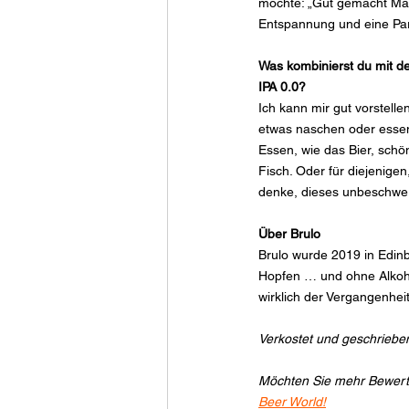
möchte: „Gut gemacht Mann
Entspannung und eine Par
Was kombinierst du mit de
IPA 0.0?
Ich kann mir gut vorstell
etwas naschen oder essen
Essen, wie das Bier, schön
Fisch. Oder für diejenige
denke, dieses unbeschwerte
Über Brulo
Brulo wurde 2019 in Edinb
Hopfen … und ohne Alkohol
wirklich der Vergangenheit
Verkostet und geschriebe
Möchten Sie mehr Bewertun
Beer World!