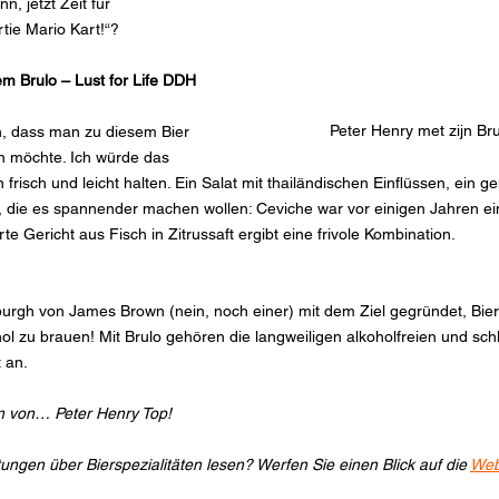
, jetzt Zeit für 
tie Mario Kart!“?
m Brulo – Lust for Life DDH 
Peter Henry met zijn Bru
en, dass man zu diesem Bier 
 möchte. Ich würde das 
 frisch und leicht halten. Ein Salat mit thailändischen Einflüssen, ein g
n, die es spannender machen wollen: Ceviche war vor einigen Jahren ein
 Gericht aus Fisch in Zitrussaft ergibt eine frivole Kombination.
urgh von James Brown (nein, noch einer) mit dem Ziel gegründet, Biere 
 zu brauen! Mit Brulo gehören die langweiligen alkoholfreien und sch
 an.
n von… Peter Henry Top!
gen über Bierspezialitäten lesen? Werfen Sie einen Blick auf die 
Webs