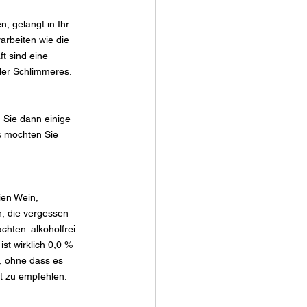
, gelangt in Ihr 
arbeiten wie die 
t sind eine 
der Schlimmeres.
n Sie dann einige 
s möchten Sie 
ien Wein, 
n, die vergessen 
hten: alkoholfrei 
st wirklich 0,0 % 
, ohne dass es 
ht zu empfehlen.