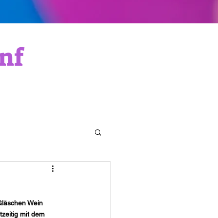
nf
 Gläschen Wein 
zeitig mit dem 