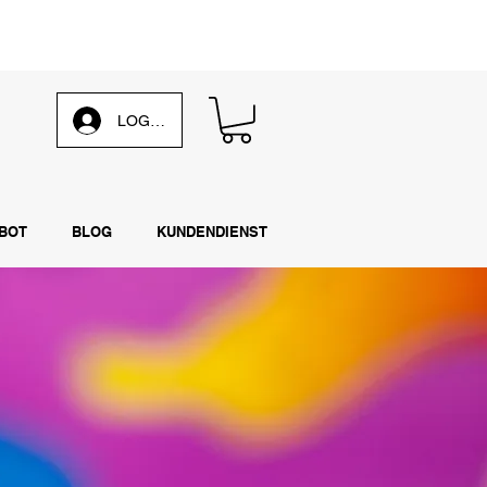
 unsere
wöchentliche E-Mail
LOG IN
BOT
BLOG
KUNDENDIENST