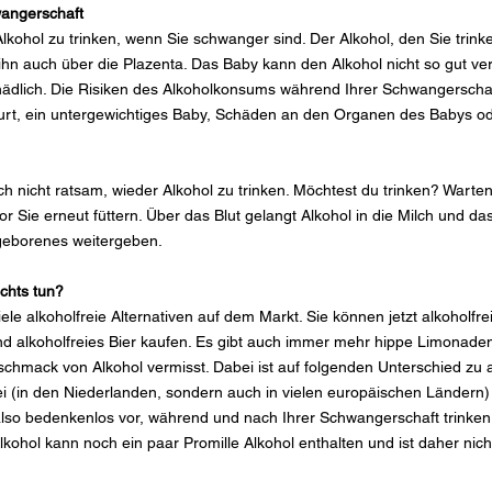
wangerschaft
lkohol zu trinken, wenn Sie schwanger sind. Der Alkohol, den Sie trinken
 ihn auch über die Plazenta. Das Baby kann den Alkohol nicht so gut ver
schädlich. Die Risiken des Alkoholkonsums während Ihrer Schwangerschaf
urt, ein untergewichtiges Baby, Schäden an den Organen des Babys o
uch nicht ratsam, wieder Alkohol zu trinken. Möchtest du trinken? Warte
r Sie erneut füttern. Über das Blut gelangt Alkohol in die Milch und da
ugeborenes weitergeben.
ichts tun?
iele alkoholfreie Alternativen auf dem Markt. Sie können jetzt alkoholfre
und alkoholfreies Bier kaufen. Es gibt auch immer mehr hippe Limonade
hmack von Alkohol vermisst. Dabei ist auf folgenden Unterschied zu ac
i (in den Niederlanden, sondern auch in vielen europäischen Ländern) i
also bedenkenlos vor, während und nach Ihrer Schwangerschaft trinken
ohol kann noch ein paar Promille Alkohol enthalten und ist daher nic