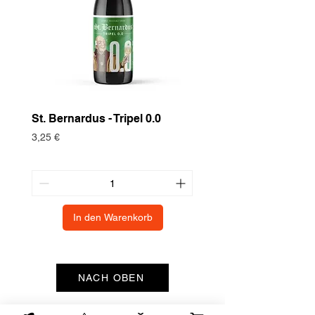
St. Bernardus - Tripel 0.0
Historische Nutzpf
Europäische Turte
Preis
3,25 €
Preis
3,75 €
In den Warenkorb
NACH OBEN