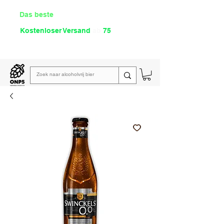
Das beste
Angebot Alkoholfrei
Kostenloser Versand
ab
75
€
Lies unsere
wöchentliche E-Mail