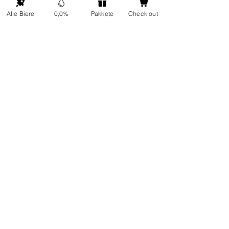
Alle Biere
0,0%
Pakkete
Check out
ONP5
Kontaktdetails
Über uns
Adresse: Hellingweg 224 -
Nachhaltigkeit
2583DX - Den Haag - Die
Geschenkkarten
Nederlande
Kundendienst
Jeden Freitag von 12:00 bis
FAQ
17:00 Uhr geöffnet
Sendung
In Kontakt kommen
Soziale
Kommerziell