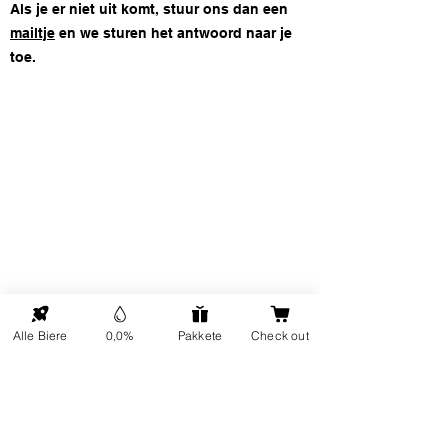
Als je er niet uit komt, stuur ons dan een
mailtje
en we sturen het antwoord naar je
toe.
ONP5
Kontaktdetails
Über uns
Adresse: Hellingweg 224 -
Nachhaltigkeit
2583DX - Den Haag - Die
Geschenkkarten
Nederlande
Alle Biere
0,0%
Pakkete
Check out
Kundendienst
Jeden Freitag von 12:00 bis
FAQ
17:00 Uhr geöffnet
Sendung
In Kontakt kommen