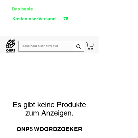
Das beste
Angebot Alkoholfrei
Kostenloser Versand
ab
75
€
Lies unsere
wöchentliche E-Mail
Es gibt keine Produkte
zum Anzeigen.
ONP5 WOORDZOEKER