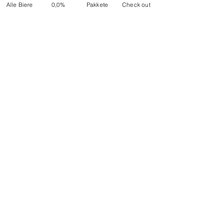
Alle Biere
0,0%
Pakkete
Check out
In den Warenkorb
NACH OBEN
ONP5
Kontaktdetails
Über uns
Adresse: Hellingweg 224 -
Nachhaltigkeit
2583DX - Den Haag - Die
Geschenkkarten
Nederlande
Kundendienst