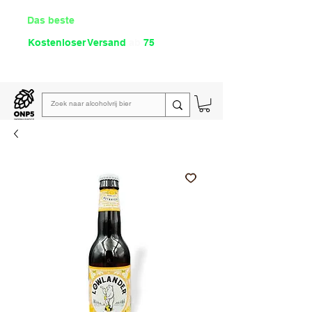
Das beste
Angebot Alkoholfrei
Kostenloser Versand
ab
75
€
Lies unsere
wöchentliche E-Mail