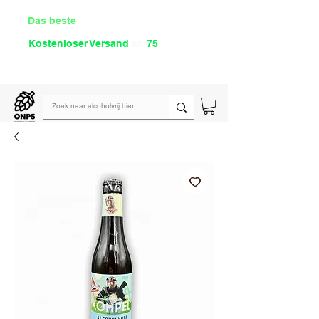
Das beste
Angebot Alkoholfrei
Kostenloser Versand
ab
75
€
Lies unsere
wöchentliche E-Mail