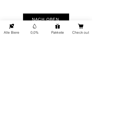
NACH OBEN
Alle Biere
0,0%
Pakkete
Check out
ONP5
Kontaktdetails
Über uns
Adresse: Hellingweg 224 -
Nachhaltigkeit
2583DX - Den Haag - Die
Geschenkkarten
Nederlande
Kundendienst
Jeden Freitag von 12:00 bis
FAQ