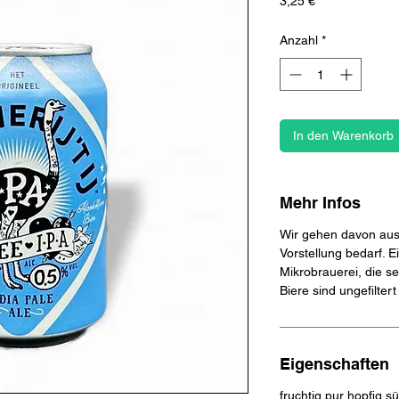
Preis
3,25 €
Anzahl
*
In den Warenkorb
Mehr Infos
Wir gehen davon aus,
Vorstellung bedarf. E
Mikrobrauerei, die sei
Biere sind ungefiltert
Eigenschaften
fruchtig pur hopfig s