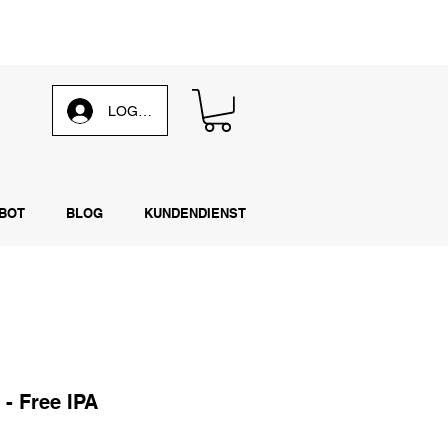
 unsere
wöchentliche E-Mail
LOG IN
BOT
BLOG
KUNDENDIENST
 - Free IPA