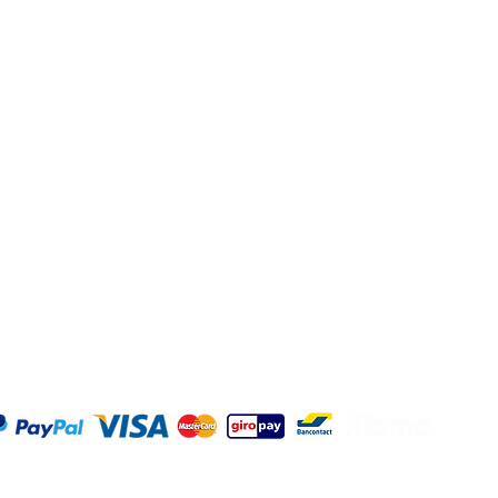
dienst
Kommerziell
Kontaktdetails
Adresse: Hellingweg 2
Geschäftsbestellung?
2583DX - Den Haag - 
Geschäftsvorschlag
Nederlande
t kommen
Büro und Gastronomie
Spirituosengeschäfte
Jeden Freitag von 12:00 
Verkostungen
17:00 Uhr geöffnet
©2025 O
|
Datens