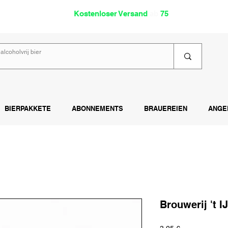
oholfrei
Kostenloser Versand
ab
75
€
Lies
BIERPAKKETE
ABONNEMENTS
BRAUEREIEN
ANGE
Brouwerij 't IJ