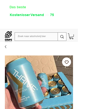
Das beste
Angebot Alkoholfrei
Kostenloser Versand
ab
75
€
Lies unsere
wöchentliche E-Mail