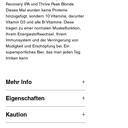
Recovery IPA und Thrive Peak Blonde.
Dieses Mal wurden keine Proteine
hinzugefügt, sondern 10 Vitamine, darunter
Vitamin D3 und alle B-Vitamine. Diese
tragen zu einer normalen Muskelfunktion,
Ihrem Energiestoffwechsel, Ihrem
Immunsystem und der Verringerung von
Müdigkeit und Erschöpfung bei. Ein
supersportliches Bier, das man jeden Tag
trinken kann.
Mehr Info
Laurens D'Hoore ist der Mann hinter dem
Eigenschaften
Thrive-Sportbier. Nachdem er und eine
Gruppe von Freunden an einem extrem
hopfige, fruchtige Zitrusfrucht
harten Triathlon teilgenommen hatten,
Kaution
0,3 % Vol
genoss er ein schönes Bier. Er stellte jedoch
20 kCal/100 ml
fest, dass Alkohol seinem Körper nach dem
Der Preis beinhaltet eine Anzahlung von
Belgien