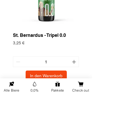
St. Bernardus - Tripel 0.0
Historische Nutzpf
Europäische Turte
Preis
3,25 €
Preis
3,75 €
In den Warenkorb
Alle Biere
0,0%
Pakkete
Check out
NACH OBEN