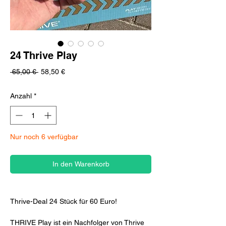
24 Thrive Play
Standardpreis
Sale-
 65,00 € 
58,50 €
Preis
Anzahl
*
Nur noch 6 verfügbar
In den Warenkorb
Thrive-Deal 24 Stück für 60 Euro!
THRIVE Play ist ein Nachfolger von Thrive