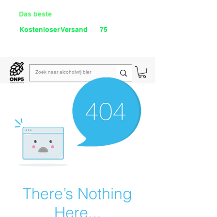
Das beste
Angebot Alkoholfrei
Kostenloser Versand
ab
75
€
Lies unsere
wöchentliche E-Mail
There’s Nothing
Here...