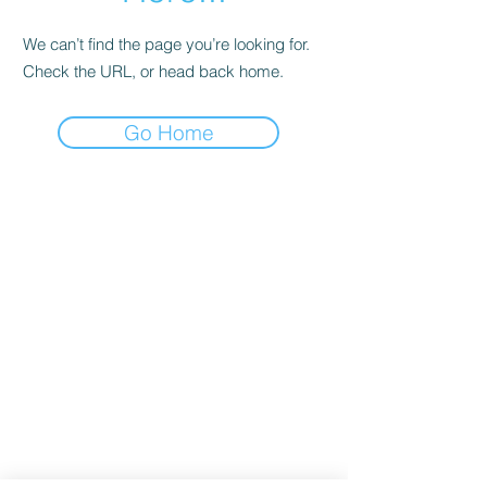
We can’t find the page you’re looking for.
Check the URL, or head back home.
Go Home
ONP5
Kontaktdetails
Über uns
Adresse: Hellingweg 224 -
Nachhaltigkeit
2583DX - Den Haag - Die
Geschenkkarten
Nederlande
Kundendienst
Jeden Freitag von 12:00 bis
FAQ
17:00 Uhr geöffnet
Sendung